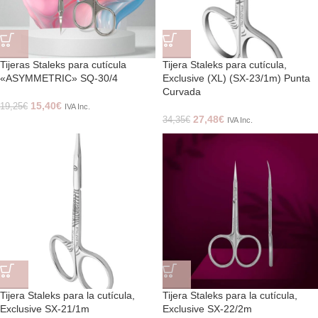
Tijeras Staleks para cutícula
Tijera Staleks para cutícula,
«ASYMMETRIC» SQ-30/4
Exclusive (XL) (SX-23/1m) Punta
Curvada
15,40
€
19,25
€
IVA Inc.
27,48
€
34,35
€
IVA Inc.
Tijera Staleks para la cutícula,
Tijera Staleks para la cutícula,
Exclusive SX-21/1m
Exclusive SX-22/2m