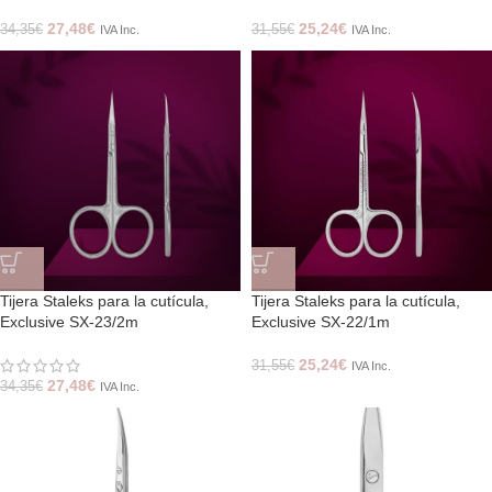
27,48
€
25,24
€
34,35
€
31,55
€
IVA Inc.
IVA Inc.
Tijera Staleks para la cutícula,
Tijera Staleks para la cutícula,
Exclusive SX-23/2m
Exclusive SX-22/1m
25,24
€
31,55
€
IVA Inc.
27,48
€
34,35
€
IVA Inc.