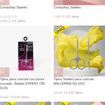
Cortaúñas Staleks
Cortaúñas Staleks
6,12
€
7,65
€
IVA Inc.
2,72
€
3,40
€
IVA Inc.
Tijera para cutícula con punta
Tijera Staleks para cutícula
curvada, Staleks EXPERT (SE-
BALLERINA SQ-10/3
51/3)
15,40
€
19,25
€
IVA Inc.
15,84
€
19,80
€
IVA Inc.