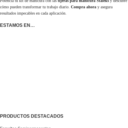
Potencia tu kit de manicura con las
tijeras para manicura Staleks
y descubre
cómo pueden transformar tu trabajo diario.
Compra ahora
y asegura
resultados impecables en cada aplicación.
ESTAMOS EN…
PRODUCTOS DESTACADOS