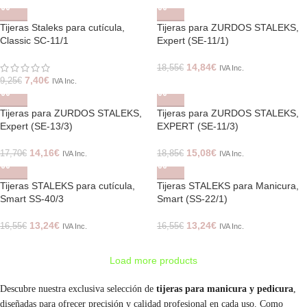
Tijeras Staleks para cutícula,
Tijeras para ZURDOS STALEKS,
Classic SC-11/1
Expert (SE-11/1)
14,84
€
18,55
€
IVA Inc.
7,40
€
9,25
€
IVA Inc.
Tijeras para ZURDOS STALEKS,
Tijeras para ZURDOS STALEKS,
Expert (SE-13/3)
EXPERT (SE-11/3)
14,16
€
15,08
€
17,70
€
18,85
€
IVA Inc.
IVA Inc.
Tijeras STALEKS para cutícula,
Tijeras STALEKS para Manicura,
Smart SS-40/3
Smart (SS-22/1)
13,24
€
13,24
€
16,55
€
16,55
€
IVA Inc.
IVA Inc.
Load more products
Descubre nuestra exclusiva selección de
tijeras para manicura y pedicura
,
diseñadas para ofrecer precisión y calidad profesional en cada uso. Como