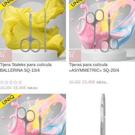
Tijera Staleks para cutícula
Tijeras para cutícula
BALLERINA SQ-10/4
«ASYMMETRIC» SQ-20/4
15,40
€
19,25
€
IVA Inc.
15,40
€
19,25
€
IVA Inc.