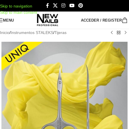
Skip to navigation
Skip to main content
MENU
ACCEDER / REGISTER
Inicio
/
Instrumentos STALEKS
/
Tijeras