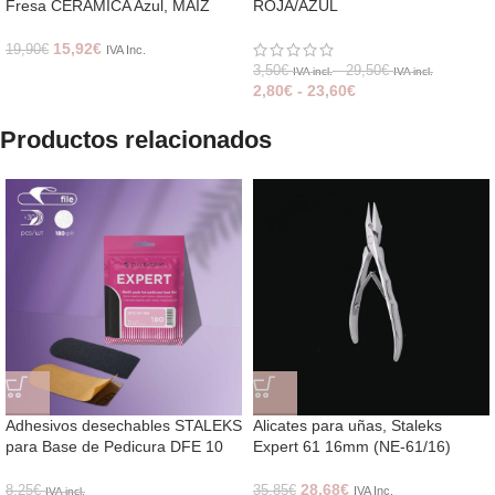
Fresa CERAMICA Azul, MAIZ
ROJA/AZUL
15,92
€
19,90
€
IVA Inc.
3,50
€
-
29,50
€
IVA incl.
IVA incl.
2,80
€
-
23,60
€
Productos relacionados
Adhesivos desechables STALEKS
Alicates para uñas, Staleks
para Base de Pedicura DFE 10
Expert 61 16mm (NE-61/16)
28,68
€
8,25
€
35,85
€
IVA Inc.
IVA incl.