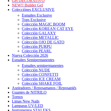
Gel DECORATIVO
NEW!! Builder Gel
Colecciónes EXCLUSIVE
Esmaltes Exclusive
Tops Exclusive
Colección MAGIC BOOM
Colección KOREAN CAT EYE
Colección GALAXY
Colección METALLIC
Colección OJO DE GATO
Colección PURPU
Colección PEARL
Nueva Colección 2026
Esmaltes Semipermanentes
Esmaltes semipermanentes
Colección NUDE
Colección CONFETTI
Colección ICE CREAM
Colección SHAKE FOIL
Aspiradores / Reposamanos / Reposapiés
Guantes de NITRILO
Tornos
Limas New Nails
Lamparas UV/LED
Instrumentos STALEKS