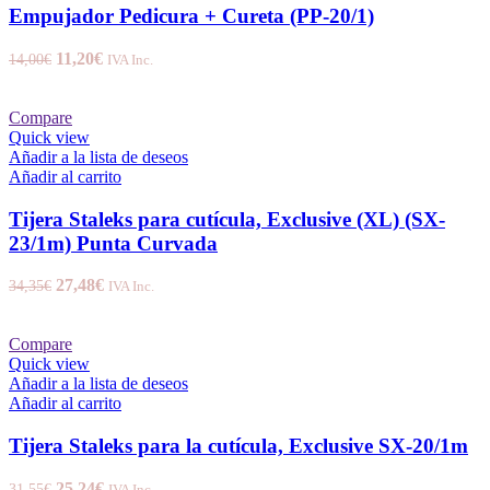
Empujador Pedicura + Cureta (PP-20/1)
11,20
€
14,00
€
IVA Inc.
Compare
Quick view
Añadir a la lista de deseos
Añadir al carrito
Tijera Staleks para cutícula, Exclusive (XL) (SX-
23/1m) Punta Curvada
27,48
€
34,35
€
IVA Inc.
Compare
Quick view
Añadir a la lista de deseos
Añadir al carrito
Tijera Staleks para la cutícula, Exclusive SX-20/1m
25,24
€
31,55
€
IVA Inc.