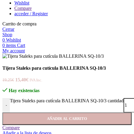
Wishlist
Compare
acceder / Register
Carrito de compra
Cerrar
Shop
0
Wishlist
0
items
Cart
My account
Tijera Staleks para cutícula BALLERINA SQ-10/3
15,40
€
19,25
€
IVA Inc.
Hay existencias
Tijera Staleks para cutícula BALLERINA SQ-10/3 cantidad
-
AÑADIR AL CARRITO
Compare
Añadir a la lista de deseos