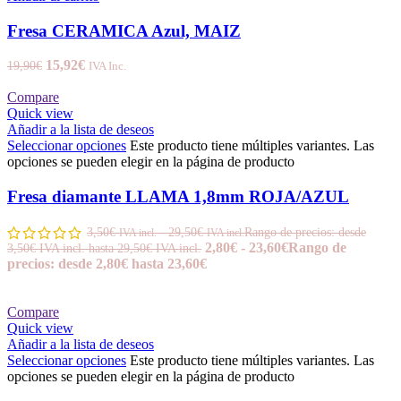
Fresa CERAMICA Azul, MAIZ
15,92
€
19,90
€
IVA Inc.
Compare
Quick view
Añadir a la lista de deseos
Seleccionar opciones
Este producto tiene múltiples variantes. Las
opciones se pueden elegir en la página de producto
Fresa diamante LLAMA 1,8mm ROJA/AZUL
3,50
€
-
29,50
€
Rango de precios: desde
IVA incl.
IVA incl.
2,80
€
-
23,60
€
Rango de
3,50€ IVA incl. hasta 29,50€ IVA incl.
precios: desde 2,80€ hasta 23,60€
Compare
Quick view
Añadir a la lista de deseos
Seleccionar opciones
Este producto tiene múltiples variantes. Las
opciones se pueden elegir en la página de producto