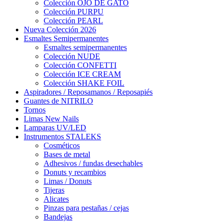
Colección OJO DE GATO
Colección PURPU
Colección PEARL
Nueva Colección 2026
Esmaltes Semipermanentes
Esmaltes semipermanentes
Colección NUDE
Colección CONFETTI
Colección ICE CREAM
Colección SHAKE FOIL
Aspiradores / Reposamanos / Reposapiés
Guantes de NITRILO
Tornos
Limas New Nails
Lamparas UV/LED
Instrumentos STALEKS
Cosméticos
Bases de metal
Adhesivos / fundas desechables
Donuts y recambios
Limas / Donuts
Tijeras
Alicates
Pinzas para pestañas / cejas
Bandejas