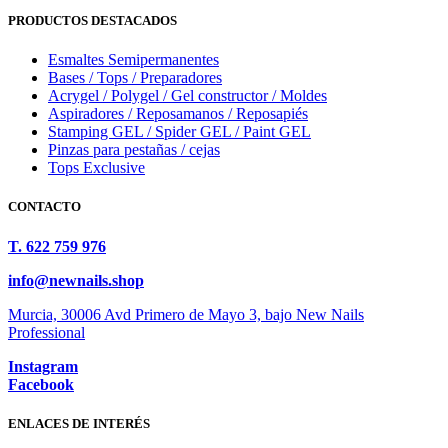
PRODUCTOS DESTACADOS
Esmaltes Semipermanentes
Bases / Tops / Preparadores
Acrygel / Polygel / Gel constructor / Moldes
Aspiradores / Reposamanos / Reposapiés
Stamping GEL / Spider GEL / Paint GEL
Pinzas para pestañas / cejas
Tops Exclusive
CONTACTO
T. 622 759 976
info@newnails.shop
Murcia, 30006 Avd Primero de Mayo 3, bajo New Nails
Professional
Instagram
Facebook
ENLACES DE INTERÉS