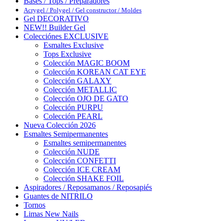
Bases / Tops / Preparadores
Acrygel / Polygel / Gel constructor / Moldes
Gel DECORATIVO
NEW!! Builder Gel
Colecciónes EXCLUSIVE
Esmaltes Exclusive
Tops Exclusive
Colección MAGIC BOOM
Colección KOREAN CAT EYE
Colección GALAXY
Colección METALLIC
Colección OJO DE GATO
Colección PURPU
Colección PEARL
Nueva Colección 2026
Esmaltes Semipermanentes
Esmaltes semipermanentes
Colección NUDE
Colección CONFETTI
Colección ICE CREAM
Colección SHAKE FOIL
Aspiradores / Reposamanos / Reposapiés
Guantes de NITRILO
Tornos
Limas New Nails