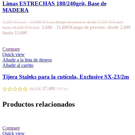
Limas ESTRECHAS 180/240grit, Base de
MADERA
3,25
€
-
14,50
€
Rango de precios: desde 3,25€ IVA incl.
IVA incl.
IVA incl.
2,60
€
-
11,60
€
Rango de precios: desde 2,60€
hasta 14,50€ IVA incl.
hasta 11,60€
Compare
Quick view
Añadir a la lista de deseos
Añadir al carrito
Tijera Staleks para la cutícula, Exclusive SX-23/2m
27,48
€
34,35
€
IVA Inc.
Productos relacionados
Compare
Quick view