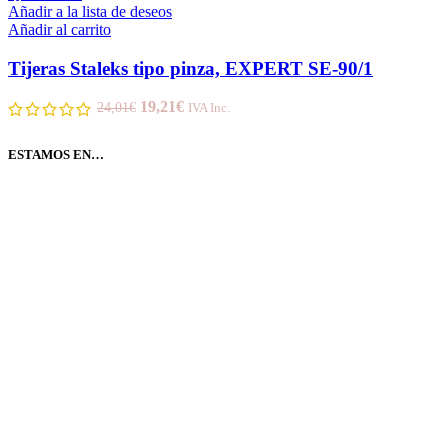
Añadir a la lista de deseos
Añadir al carrito
Tijeras Staleks tipo pinza, EXPERT SE-90/1
19,21
€
24,01
€
IVA Inc.
ESTAMOS EN…