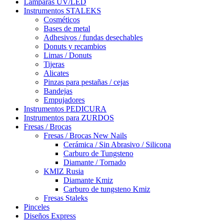
Lamparas UV/LED
Instrumentos STALEKS
Cosméticos
Bases de metal
Adhesivos / fundas desechables
Donuts y recambios
Limas / Donuts
Tijeras
Alicates
Pinzas para pestañas / cejas
Bandejas
Empujadores
Instrumentos PEDICURA
Instrumentos para ZURDOS
Fresas / Brocas
Fresas / Brocas New Nails
Cerámica / Sin Abrasivo / Silicona
Carburo de Tungsteno
Diamante / Tornado
KMIZ Rusia
Diamante Kmiz
Carburo de tungsteno Kmiz
Fresas Staleks
Pinceles
Diseños Express