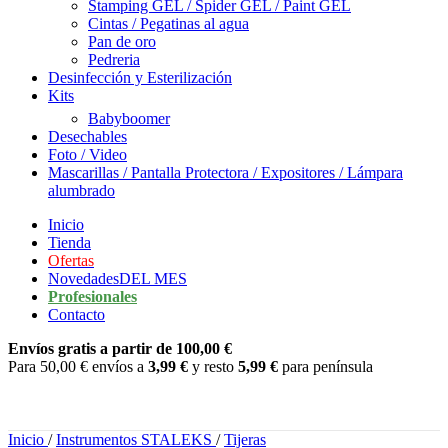
Stamping GEL / Spider GEL / Paint GEL
Cintas / Pegatinas al agua
Pan de oro
Pedreria
Desinfección y Esterilización
Kits
Babyboomer
Desechables
Foto / Video
Mascarillas / Pantalla Protectora / Expositores / Lámpara
alumbrado
Inicio
Tienda
Ofertas
Novedades
DEL MES
Profesionales
Contacto
Envíos gratis a partir de 100,00 €
Para 50,00 € envíos a
3,99 €
y resto
5,99 €
para península
Inicio
/
Instrumentos STALEKS
/
Tijeras