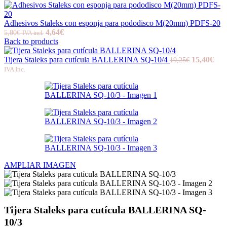
Adhesivos Staleks con esponja para pododisco M(20mm) PDFS-20
4,64
€
5,80
€
IVA incl.
Back to products
Tijera Staleks para cutícula BALLERINA SQ-10/4
15,40
€
19,25
€
IVA Inc.
AMPLIAR IMAGEN
Tijera Staleks para cutícula BALLERINA SQ-
10/3