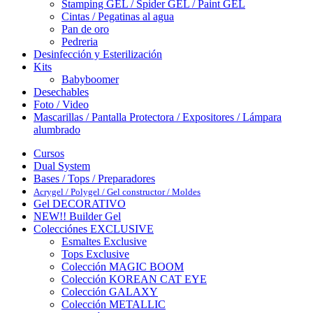
Stamping GEL / Spider GEL / Paint GEL
Cintas / Pegatinas al agua
Pan de oro
Pedreria
Desinfección y Esterilización
Kits
Babyboomer
Desechables
Foto / Video
Mascarillas / Pantalla Protectora / Expositores / Lámpara
alumbrado
Cursos
Dual System
Bases / Tops / Preparadores
Acrygel / Polygel / Gel constructor / Moldes
Gel DECORATIVO
NEW!! Builder Gel
Colecciónes EXCLUSIVE
Esmaltes Exclusive
Tops Exclusive
Colección MAGIC BOOM
Colección KOREAN CAT EYE
Colección GALAXY
Colección METALLIC