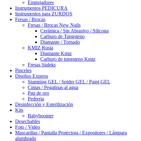
Empujadores
Instrumentos PEDICURA
Instrumentos para ZURDOS
Fresas / Brocas
Fresas / Brocas New Nails
Cerámica / Sin Abrasivo / Silicona
Carburo de Tungsteno
Diamante / Tornado
KMIZ Rusia
Diamante Kmiz
Carburo de tungsteno Kmiz
Fresas Staleks
Pinceles
Diseños Express
Stamping GEL / Spider GEL / Paint GEL
Cintas / Pegatinas al agua
Pan de oro
Pedreria
Desinfección y Esterilización
Kits
Babyboomer
Desechables
Foto / Video
Mascarillas / Pantalla Protectora / Expositores / Lámpara
alumbrado