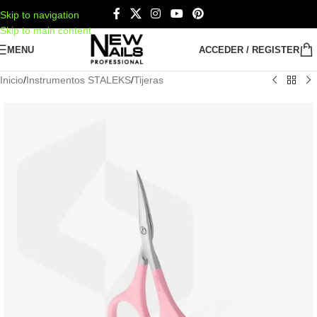
Skip to navigation
Skip to main content
MENU
ACCEDER / REGISTER
Inicio
/
Instrumentos STALEKS
/
Tijeras