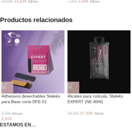
15,84
€
5,80
€
19,80
€
7,25
€
IVA Inc.
IVA Inc.
Productos relacionados
Adhesivos desechables Staleks
Alicates para cuticula, Staleks
para Base corta DFE-51
EXPERT (NE-80/6)
27,40
€
3,25
€
34,25
€
IVA Inc.
IVA incl.
2,60
€
ESTAMOS EN…