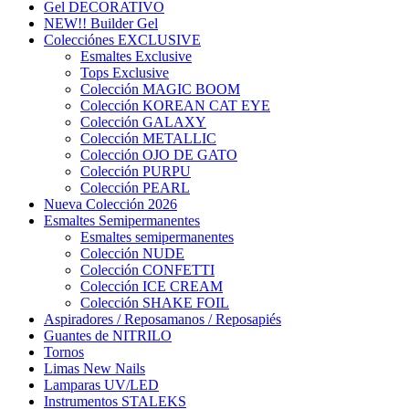
Gel DECORATIVO
NEW!! Builder Gel
Colecciónes EXCLUSIVE
Esmaltes Exclusive
Tops Exclusive
Colección MAGIC BOOM
Colección KOREAN CAT EYE
Colección GALAXY
Colección METALLIC
Colección OJO DE GATO
Colección PURPU
Colección PEARL
Nueva Colección 2026
Esmaltes Semipermanentes
Esmaltes semipermanentes
Colección NUDE
Colección CONFETTI
Colección ICE CREAM
Colección SHAKE FOIL
Aspiradores / Reposamanos / Reposapiés
Guantes de NITRILO
Tornos
Limas New Nails
Lamparas UV/LED
Instrumentos STALEKS