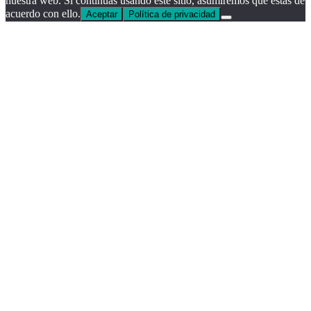
nuestra web. Si continúas usando este sitio, asumiremos que estás de
acuerdo con ello.
Aceptar
Política de privacidad