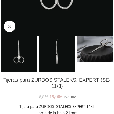
AMPLIAR IMAGEN
Tijeras para ZURDOS STALEKS, EXPERT (SE-
11/3)
15,08
€
18,85
€
IVA Inc.
Tijera para ZURDOS–STALEKS EXPERT 11/2
Largo de la hoja-21mm