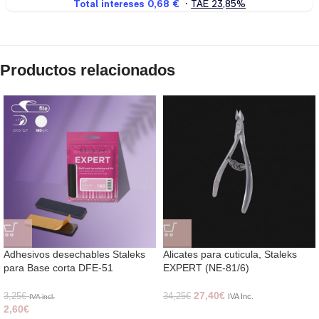
Productos relacionados
Adhesivos desechables Staleks
Alicates para cuticula, Staleks
para Base corta DFE-51
EXPERT (NE-81/6)
27,40
€
3,25
€
34,25
€
IVA Inc.
IVA incl.
2,60
€