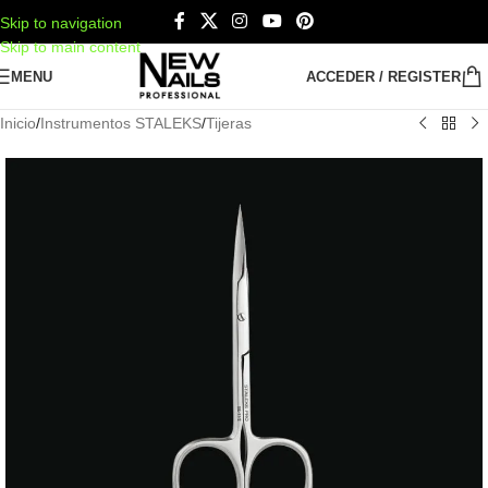
Skip to navigation
Skip to main content
MENU
ACCEDER / REGISTER
Inicio
/
Instrumentos STALEKS
/
Tijeras