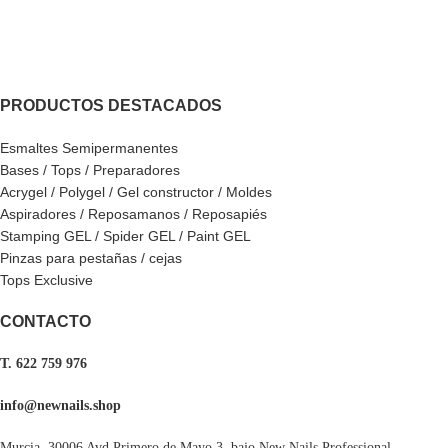
PRODUCTOS DESTACADOS
Esmaltes Semipermanentes
Bases / Tops / Preparadores
Acrygel / Polygel / Gel constructor / Moldes
Aspiradores / Reposamanos / Reposapiés
Stamping GEL / Spider GEL / Paint GEL
Pinzas para pestañas / cejas
Tops Exclusive
CONTACTO
T. 622 759 976
info@newnails.shop
Murcia, 30006 Avd Primero de Mayo 3, bajo New Nails Professional