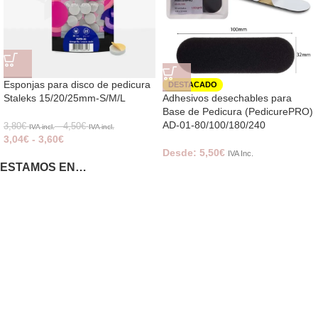
Esponjas para disco de pedicura
DESTACADO
Staleks 15/20/25mm-S/M/L
Adhesivos desechables para
Base de Pedicura (PedicurePRO)
AD-01-80/100/180/240
3,80
€
-
4,50
€
IVA incl.
IVA incl.
3,04
€
-
3,60
€
Desde:
5,50
€
IVA Inc.
ESTAMOS EN…