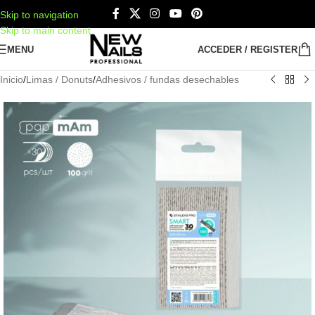
Skip to navigation
Skip to main content
MENU
ACCEDER / REGISTER
Inicio
/
Limas / Donuts
/
Adhesivos / fundas desechables