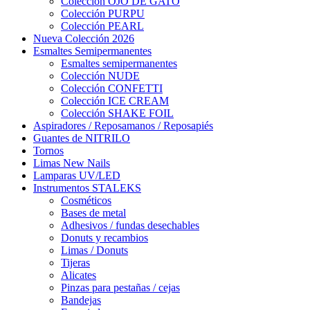
Colección OJO DE GATO
Colección PURPU
Colección PEARL
Nueva Colección 2026
Esmaltes Semipermanentes
Esmaltes semipermanentes
Colección NUDE
Colección CONFETTI
Colección ICE CREAM
Colección SHAKE FOIL
Aspiradores / Reposamanos / Reposapiés
Guantes de NITRILO
Tornos
Limas New Nails
Lamparas UV/LED
Instrumentos STALEKS
Cosméticos
Bases de metal
Adhesivos / fundas desechables
Donuts y recambios
Limas / Donuts
Tijeras
Alicates
Pinzas para pestañas / cejas
Bandejas