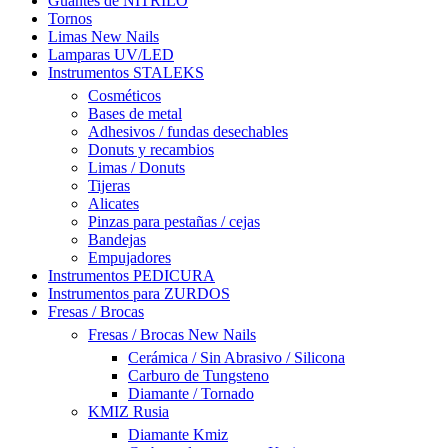
Guantes de NITRILO
Tornos
Limas New Nails
Lamparas UV/LED
Instrumentos STALEKS
Cosméticos
Bases de metal
Adhesivos / fundas desechables
Donuts y recambios
Limas / Donuts
Tijeras
Alicates
Pinzas para pestañas / cejas
Bandejas
Empujadores
Instrumentos PEDICURA
Instrumentos para ZURDOS
Fresas / Brocas
Fresas / Brocas New Nails
Cerámica / Sin Abrasivo / Silicona
Carburo de Tungsteno
Diamante / Tornado
KMIZ Rusia
Diamante Kmiz