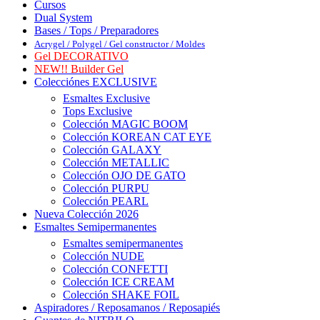
Cursos
Dual System
Bases / Tops / Preparadores
Acrygel / Polygel / Gel constructor / Moldes
Gel DECORATIVO
NEW!! Builder Gel
Colecciónes EXCLUSIVE
Esmaltes Exclusive
Tops Exclusive
Colección MAGIC BOOM
Colección KOREAN CAT EYE
Colección GALAXY
Colección METALLIC
Colección OJO DE GATO
Colección PURPU
Colección PEARL
Nueva Colección 2026
Esmaltes Semipermanentes
Esmaltes semipermanentes
Colección NUDE
Colección CONFETTI
Colección ICE CREAM
Colección SHAKE FOIL
Aspiradores / Reposamanos / Reposapiés