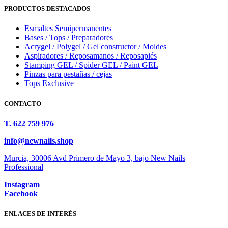
PRODUCTOS DESTACADOS
Esmaltes Semipermanentes
Bases / Tops / Preparadores
Acrygel / Polygel / Gel constructor / Moldes
Aspiradores / Reposamanos / Reposapiés
Stamping GEL / Spider GEL / Paint GEL
Pinzas para pestañas / cejas
Tops Exclusive
CONTACTO
T. 622 759 976
info@newnails.shop
Murcia, 30006 Avd Primero de Mayo 3, bajo New Nails
Professional
Instagram
Facebook
ENLACES DE INTERÉS