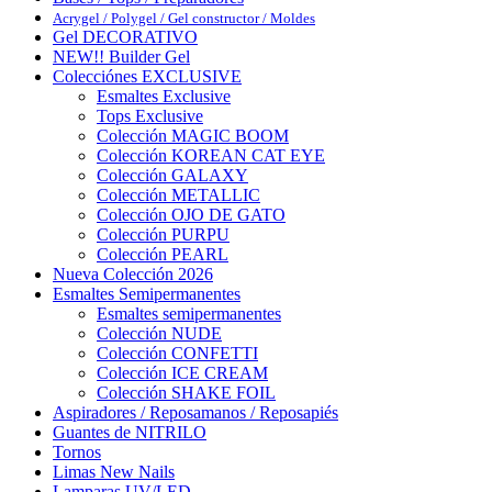
Acrygel / Polygel / Gel constructor / Moldes
Gel DECORATIVO
NEW!! Builder Gel
Colecciónes EXCLUSIVE
Esmaltes Exclusive
Tops Exclusive
Colección MAGIC BOOM
Colección KOREAN CAT EYE
Colección GALAXY
Colección METALLIC
Colección OJO DE GATO
Colección PURPU
Colección PEARL
Nueva Colección 2026
Esmaltes Semipermanentes
Esmaltes semipermanentes
Colección NUDE
Colección CONFETTI
Colección ICE CREAM
Colección SHAKE FOIL
Aspiradores / Reposamanos / Reposapiés
Guantes de NITRILO
Tornos
Limas New Nails
Lamparas UV/LED