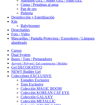
Stamping GEL / Spider GEL / Paint GEL
Cintas / Pegatinas al agua
Pan de oro
Pedreria
Desinfección y Esterilización
Kits
Babyboomer
Desechables
Foto / Video
Mascarillas / Pantalla Protectora / Expositores / Lámpara
alumbrado
Cursos
Dual System
Bases / Tops / Preparadores
Acrygel / Polygel / Gel constructor / Moldes
Gel DECORATIVO
NEW!! Builder Gel
Colecciónes EXCLUSIVE
Esmaltes Exclusive
Tops Exclusive
Colección MAGIC BOOM
Colección KOREAN CAT EYE
Colección GALAXY
Colección METALLIC