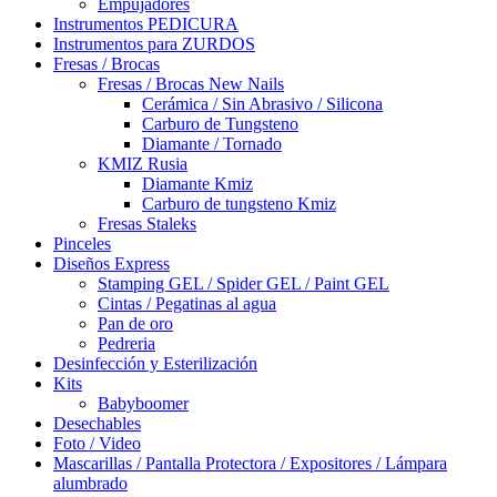
Empujadores
Instrumentos PEDICURA
Instrumentos para ZURDOS
Fresas / Brocas
Fresas / Brocas New Nails
Cerámica / Sin Abrasivo / Silicona
Carburo de Tungsteno
Diamante / Tornado
KMIZ Rusia
Diamante Kmiz
Carburo de tungsteno Kmiz
Fresas Staleks
Pinceles
Diseños Express
Stamping GEL / Spider GEL / Paint GEL
Cintas / Pegatinas al agua
Pan de oro
Pedreria
Desinfección y Esterilización
Kits
Babyboomer
Desechables
Foto / Video
Mascarillas / Pantalla Protectora / Expositores / Lámpara
alumbrado