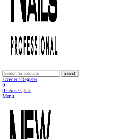
Search
acceder / Register
0
0
items
/
0,00
€
Menu