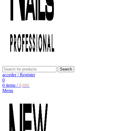
Search
acceder / Register
0
0
items
/
0,00
€
Menu