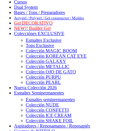
Cursos
Dual System
Bases / Tops / Preparadores
Acrygel / Polygel / Gel constructor / Moldes
Gel DECORATIVO
NEW!! Builder Gel
Colecciónes EXCLUSIVE
Esmaltes Exclusive
Tops Exclusive
Colección MAGIC BOOM
Colección KOREAN CAT EYE
Colección GALAXY
Colección METALLIC
Colección OJO DE GATO
Colección PURPU
Colección PEARL
Nueva Colección 2026
Esmaltes Semipermanentes
Esmaltes semipermanentes
Colección NUDE
Colección CONFETTI
Colección ICE CREAM
Colección SHAKE FOIL
Aspiradores / Reposamanos / Reposapiés