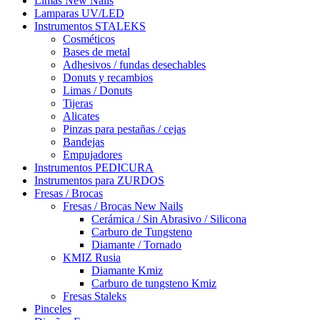
Limas New Nails
Lamparas UV/LED
Instrumentos STALEKS
Cosméticos
Bases de metal
Adhesivos / fundas desechables
Donuts y recambios
Limas / Donuts
Tijeras
Alicates
Pinzas para pestañas / cejas
Bandejas
Empujadores
Instrumentos PEDICURA
Instrumentos para ZURDOS
Fresas / Brocas
Fresas / Brocas New Nails
Cerámica / Sin Abrasivo / Silicona
Carburo de Tungsteno
Diamante / Tornado
KMIZ Rusia
Diamante Kmiz
Carburo de tungsteno Kmiz
Fresas Staleks
Pinceles