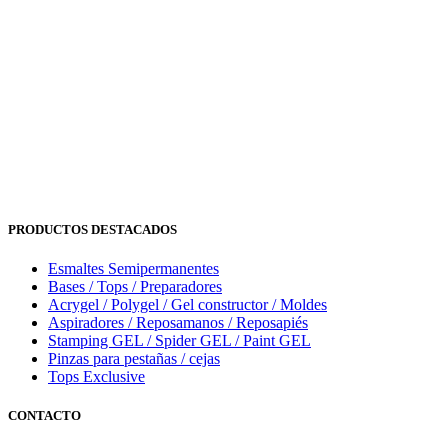
PRODUCTOS DESTACADOS
Esmaltes Semipermanentes
Bases / Tops / Preparadores
Acrygel / Polygel / Gel constructor / Moldes
Aspiradores / Reposamanos / Reposapiés
Stamping GEL / Spider GEL / Paint GEL
Pinzas para pestañas / cejas
Tops Exclusive
CONTACTO