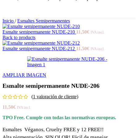
Inicio
/
Esmaltes Semipermanentes
Esmalte semipermanente NUDE-210
11,50
€
IVA incl.
Back to products
Esmalte semipermanente NUDE-212
11,50
€
IVA incl.
AMPLIAR IMAGEN
Esmalte semipermanente NUDE-206
(
1
valoración de cliente)
11,50
€
IVA incl.
TPO Free. Cumple con todas las normativas europeas.
Esmaltes Véganos, Cruelty FREE y 12 FREE!!
Alta pigmentación, SIN OLOR! Fácil de manejar.