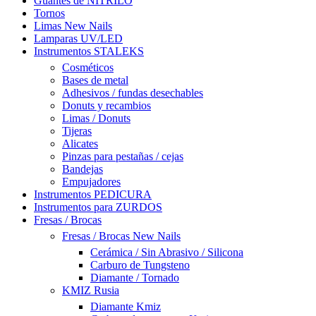
Guantes de NITRILO
Tornos
Limas New Nails
Lamparas UV/LED
Instrumentos STALEKS
Cosméticos
Bases de metal
Adhesivos / fundas desechables
Donuts y recambios
Limas / Donuts
Tijeras
Alicates
Pinzas para pestañas / cejas
Bandejas
Empujadores
Instrumentos PEDICURA
Instrumentos para ZURDOS
Fresas / Brocas
Fresas / Brocas New Nails
Cerámica / Sin Abrasivo / Silicona
Carburo de Tungsteno
Diamante / Tornado
KMIZ Rusia
Diamante Kmiz