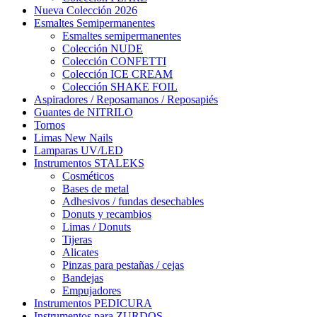
Nueva Colección 2026
Esmaltes Semipermanentes
Esmaltes semipermanentes
Colección NUDE
Colección CONFETTI
Colección ICE CREAM
Colección SHAKE FOIL
Aspiradores / Reposamanos / Reposapiés
Guantes de NITRILO
Tornos
Limas New Nails
Lamparas UV/LED
Instrumentos STALEKS
Cosméticos
Bases de metal
Adhesivos / fundas desechables
Donuts y recambios
Limas / Donuts
Tijeras
Alicates
Pinzas para pestañas / cejas
Bandejas
Empujadores
Instrumentos PEDICURA
Instrumentos para ZURDOS