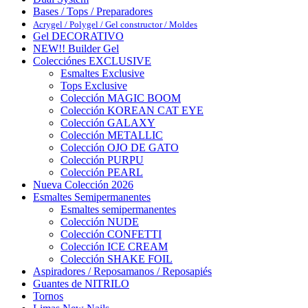
Bases / Tops / Preparadores
Acrygel / Polygel / Gel constructor / Moldes
Gel DECORATIVO
NEW!! Builder Gel
Colecciónes EXCLUSIVE
Esmaltes Exclusive
Tops Exclusive
Colección MAGIC BOOM
Colección KOREAN CAT EYE
Colección GALAXY
Colección METALLIC
Colección OJO DE GATO
Colección PURPU
Colección PEARL
Nueva Colección 2026
Esmaltes Semipermanentes
Esmaltes semipermanentes
Colección NUDE
Colección CONFETTI
Colección ICE CREAM
Colección SHAKE FOIL
Aspiradores / Reposamanos / Reposapiés
Guantes de NITRILO
Tornos