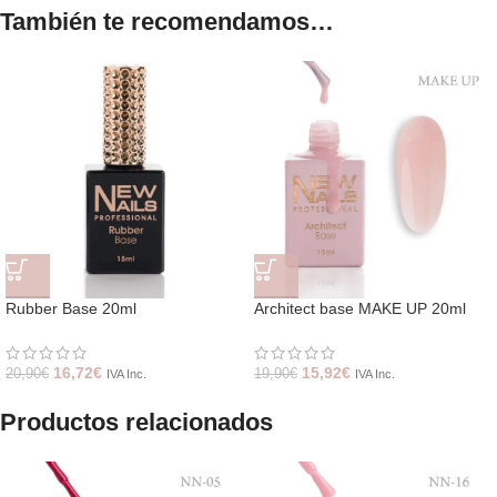
También te recomendamos…
Rubber Base 20ml
Architect base MAKE UP 20ml
16,72
€
15,92
€
20,90
€
19,90
€
IVA Inc.
IVA Inc.
Productos relacionados