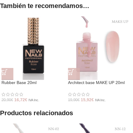
También te recomendamos…
Rubber Base 20ml
Architect base MAKE UP 20ml
16,72
€
15,92
€
20,90
€
19,90
€
IVA Inc.
IVA Inc.
Productos relacionados