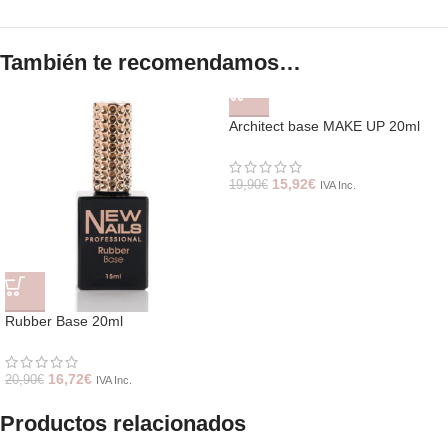
También te recomendamos…
Architect base MAKE UP 20ml
15,92
€
19,90
€
IVA Inc.
Rubber Base 20ml
16,72
€
20,90
€
IVA Inc.
Productos relacionados