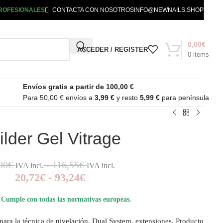
ROFESIONALES
CONTACTA CON NOSOTROS
INFO@NEWNAILS.SHOP
0,00
€
ACCEDER / REGISTER
0
items
Envíos gratis a partir de 100,00 €
Para 50,00 € envíos a
3,99 €
y resto
5,99 €
para península
ilder Gel Vitrage
90
€
-
116,55
€
IVA incl.
IVA incl.
20,72
€
-
93,24
€
Cumple con todas las normativas europeas.
 para la técnica de nivelación, Dual System, extensiones. Producto