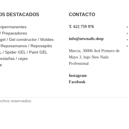
OS DESTACADOS
CONTACTO
mipermanentes
T. 622 759 976
 / Preparadores
info@newnails.shop
ygel / Gel constructor / Moldes
/ Reposamanos / Reposapiés
Murcia, 30006 Avd Primero de
 / Spider GEL / Paint GEL
Mayo 3, bajo New Nails
estañas / cejas
Professional
ve
Instagram
Facebook
echos reservados.