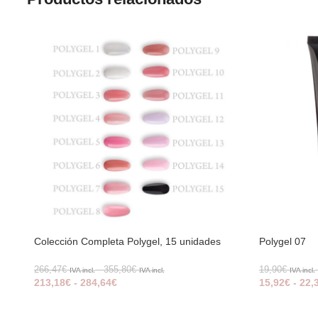
Colección Completa Polygel, 15 unidades
Polygel 07
266,47
€
-
355,80
€
19,90
€
IVA incl.
IVA incl.
IVA incl.
213,18
€
-
284,64
€
15,92
€
-
22,