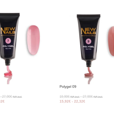
Polygel 09
-
27,90
€
19,90
€
-
27,90
€
IVA incl.
IVA incl.
IVA incl.
32
€
15,92
€
-
22,32
€