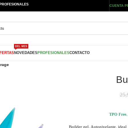
 PROFESIONALES
CUENTA P
DEL MES
FERTAS
NOVEDADES
PROFESIONALES
CONTACTO
trage
Bu
25,
TPO Free. 
Builder gel. Autonivelante, ideal