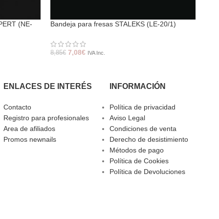
EXPERT (NE-
Bandeja para fresas STALEKS (LE-20/1)
Emp
(PE-
7,08
€
8,85
€
IVA Inc.
7,25
ENLACES DE INTERÉS
INFORMACIÓN
Contacto
Política de privacidad
Registro para profesionales
Aviso Legal
Area de afiliados
Condiciones de venta
Promos newnails
Derecho de desistimiento
Métodos de pago
Política de Cookies
Política de Devoluciones