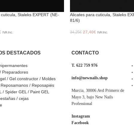
a cuticula, Staleks EXPERT (NE-
Alicates para cuticula, Staleks 
81/6)
€
27,40
€
34,25
€
IVA Inc.
IVA Inc.
OS DESTACADOS
CONTACTO
mipermanentes
T. 622 759 976
 / Preparadores
info@newnails.shop
ygel / Gel constructor / Moldes
/ Reposamanos / Reposapiés
Murcia, 30006 Avd Primero de
 / Spider GEL / Paint GEL
Mayo 3, bajo New Nails
estañas / cejas
Professional
ve
Instagram
Facebook