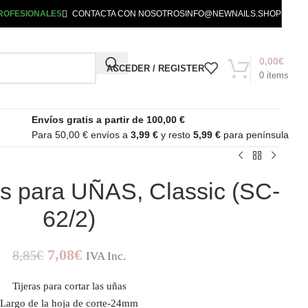
ROFESIONALES
CONTACTA CON NOSOTROS
INFO@NEWNAILS.SHOP
0,00
€
ACCEDER / REGISTER
0
items
Envíos gratis a partir de 100,00 €
Para 50,00 € envíos a
3,99 €
y resto
5,99 €
para península
ks para UÑAS, Classic (SC-
62/2)
7,08
€
8,85
€
IVA Inc.
Tijeras para cortar las uñas
Largo de la hoja de corte-24mm