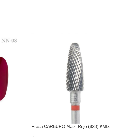
Fresa CARBURO Maiz, Rojo (823) KMIZ
Lam
(tap