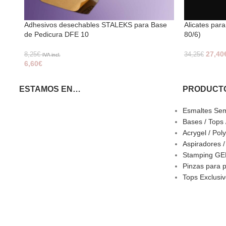
Adhesivos desechables STALEKS para Base
Alicates par
de Pedicura DFE 10
80/6)
27,40
8,25
€
34,25
€
IVA incl.
6,60
€
ESTAMOS EN…
PRODUCT
Esmaltes Se
Bases / Tops
Acrygel / Pol
Aspiradores 
Stamping GEL
Pinzas para p
Tops Exclusi