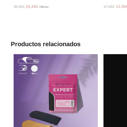
28,68
€
13,96
35,85
€
17,45
€
IVA Inc.
Productos relacionados