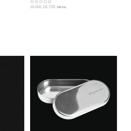
16,72
€
20,90
€
IVA Inc.
55,0