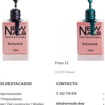
Purpu 12
12,50
€
.
IVA incl.
OS DESTACADOS
CONTACTO
mipermanentes
T. 622 759 976
 / Preparadores
info@newnails.shop
ygel / Gel constructor / Moldes