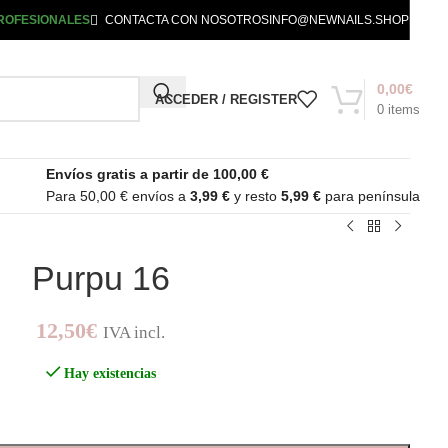
ROFESIONALES
CONTACTA CON NOSOTROS
INFO@NEWNAILS.SHOP
0,00
€
ACCEDER / REGISTER
0
items
Envíos gratis a partir de 100,00 €
Para 50,00 € envíos a
3,99 €
y resto
5,99 €
para península
Purpu 16
12,50
€
IVA incl.
Hay existencias