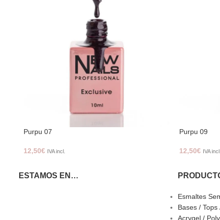
Purpu 07
Purpu 09
12,50
€
12,50
€
IVA incl.
IVA incl
ESTAMOS EN…
PRODUCT
Esmaltes Se
Bases / Tops
Acrygel / Pol