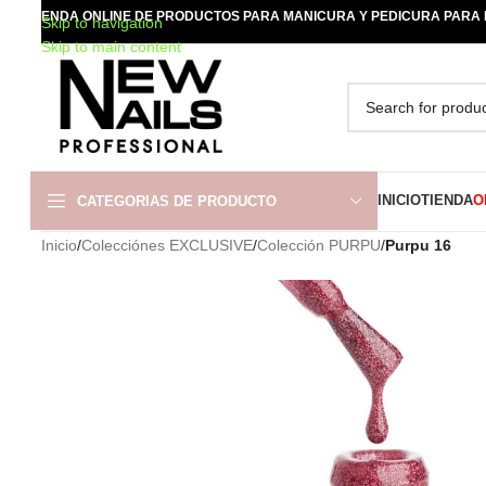
TIENDA ONLINE DE PRODUCTOS PARA MANICURA Y PEDICURA PARA
Skip to navigation
Skip to main content
INICIO
TIENDA
O
CATEGORIAS DE PRODUCTO
Inicio
/
Colecciónes EXCLUSIVE
/
Colección PURPU
/
Purpu 16