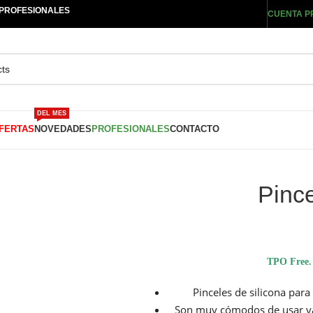
 PROFESIONALES
CUENTA P
DEL MES
FERTAS
NOVEDADES
PROFESIONALES
CONTACTO
Pinc
TPO Free. 
Pinceles de silicona para
Son muy cómodos de usar ya 