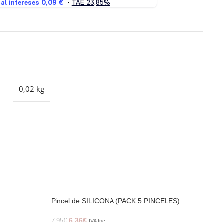
0,02 kg
Pincel de SILICONA (PACK 5 PINCELES)
6,36
€
7,95
€
IVA Inc.