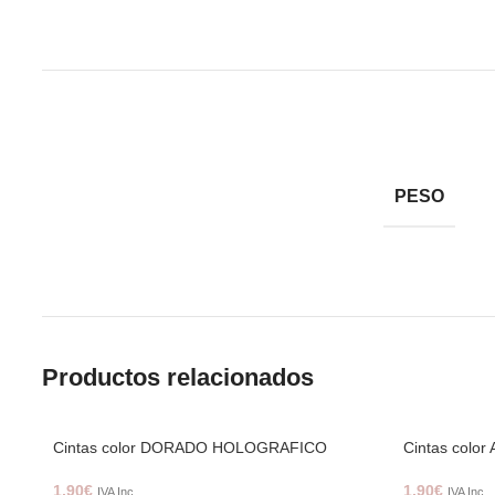
PESO
Productos relacionados
Cintas color DORADO HOLOGRAFICO
Cintas colo
1,90
€
1,90
€
IVA Inc.
IVA Inc.