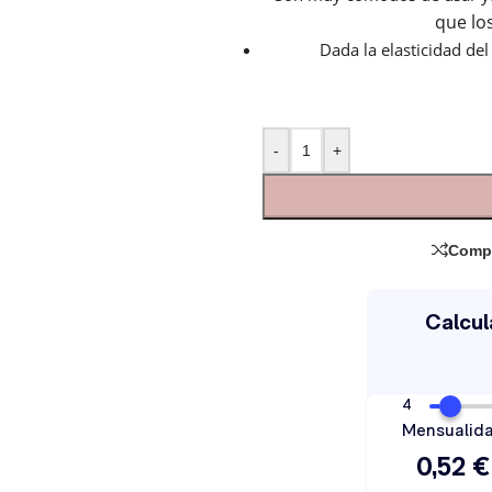
que lo
Dada la elasticidad de
-
+
Comp