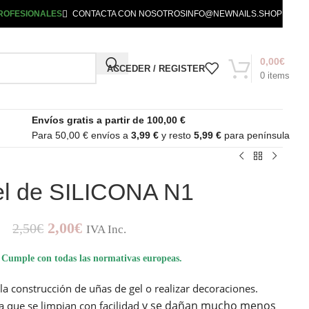
ROFESIONALES
CONTACTA CON NOSOTROS
INFO@NEWNAILS.SHOP
0,00
€
ACCEDER / REGISTER
0
items
Envíos gratis a partir de 100,00 €
Para 50,00 € envíos a
3,99 €
y resto
5,99 €
para península
el de SILICONA N1
2,00
€
2,50
€
IVA Inc.
Cumple con todas las normativas europeas.
 la construcción de uñas de gel o realizar decoraciones.
y se dañan mucho menos
que se limpian con facilidad