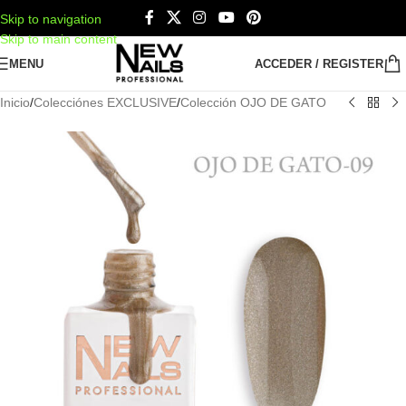
Skip to navigation
Skip to main content
MENU
ACCEDER / REGISTER
Inicio
/
Colecciónes EXCLUSIVE
/
Colección OJO DE GATO