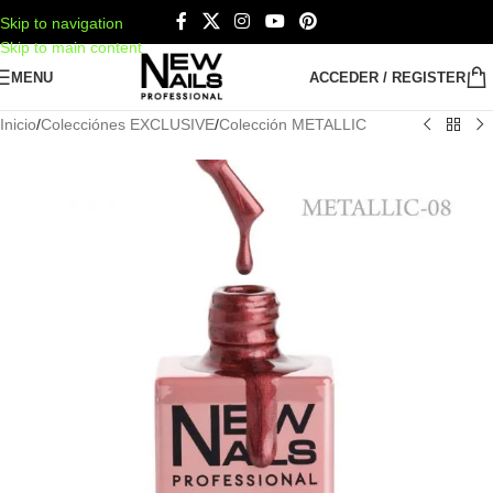
Skip to navigation
Skip to main content
MENU
ACCEDER / REGISTER
Inicio
/
Colecciónes EXCLUSIVE
/
Colección METALLIC