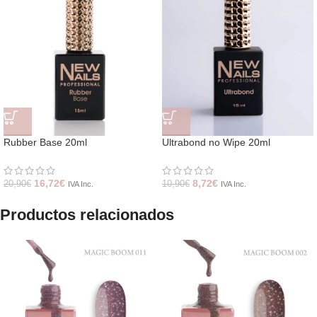
Rubber Base 20ml
Ultrabond no Wipe 20ml
16,72
€
8,72
€
20,90
€
10,90
€
IVA Inc.
IVA Inc.
Productos relacionados