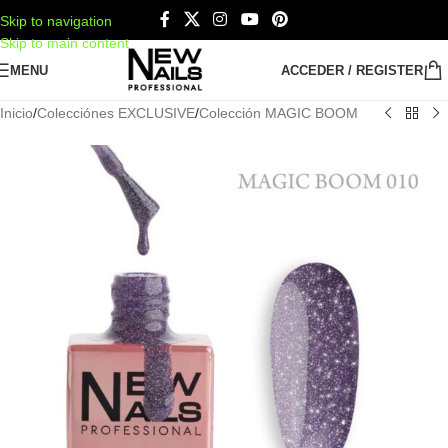
Skip to navigation
Skip to main content
MENU
ACCEDER / REGISTER
Inicio
/
Colecciónes EXCLUSIVE
/
Colección MAGIC BOOM