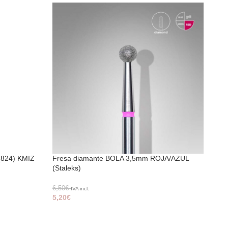
(824) KMIZ
Fresa diamante BOLA 3,5mm ROJA/AZUL
Fre
(Staleks)
(Sta
6,50
€
3,50
IVA incl.
5,20
€
2,8