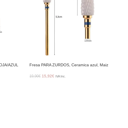
ROJA/AZUL
Fresa PARA ZURDOS, Ceramica azul, Maiz
Pinc
15,92
€
19,90
€
2,50
IVA Inc.
2,0