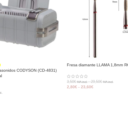
Fresa diamante LLAMA 1,8mm 
rasonidos CODYSON (CD-4831)
al
3,50
€
-
29,50
€
IVA incl.
IVA incl.
2,80
€
-
23,60
€
c.