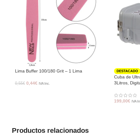
Lima Buffer 100/180 Grit – 1 Lima
DESTACADO
Cuba de Ult
3Litros, Digit
0,44
€
0,55
€
IVA Inc.
199,00
€
IVA In
Productos relacionados