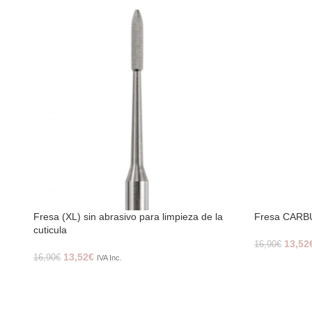
Fresa (XL) sin abrasivo para limpieza de la
Fresa CARB
cuticula
13,52
16,90
€
13,52
€
16,90
€
IVA Inc.