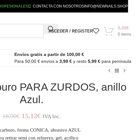
ROFESIONALES
CONTACTA CON NOSOTROS
INFO@NEWNAILS.SHOP
0,00
€
ACCEDER / REGISTER
0
items
Envíos gratis a partir de 100,00 €
Para 50,00 € envíos a
3,99 €
y resto
5,99 €
para península
buro PARA ZURDOS, anillo
Azul.
15,12
€
18,90
€
IVA Inc.
 carburo, forma CONICA, abrasivo AZUL
ra retirar semi con refuerzo, gel, acrílico