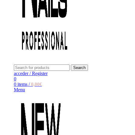
Search
acceder / Register
0
0
items
/
0,00
€
Menu