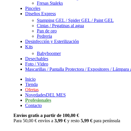
Fresas Staleks
Pinceles
Diseños Express
Stamping GEL / Spider GEL / Paint GEL
Cintas / Pegatinas al agua
Pan de oro
Pedreria
Desinfección y Esterilización
Kits
Babyboomer
Desechables
Foto / Video
Mascarillas / Pantalla Protectora / Expositores / Lámpar
Inicio
Tienda
Ofertas
Novedades
DEL MES
Profesionales
Contacto
Envíos gratis a partir de 100,00 €
Para 50,00 € envíos a
3,99 €
y resto
5,99 €
para península