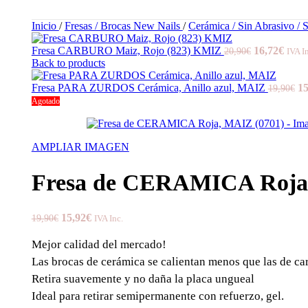
Inicio
/
Fresas / Brocas New Nails
/
Cerámica / Sin Abrasivo / 
Fresa CARBURO Maiz, Rojo (823) KMIZ
16,72
€
20,90
€
IVA I
Back to products
Fresa PARA ZURDOS Cerámica, Anillo azul, MAIZ
15
19,90
€
Agotado
AMPLIAR IMAGEN
Fresa de CERAMICA Roja,
15,92
€
19,90
€
IVA Inc.
Mejor calidad del mercado!
Las brocas de cerámica se calientan menos que las de ca
Retira suavemente y no daña la placa ungueal
Ideal para retirar semipermanente con refuerzo, gel.