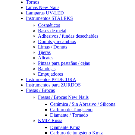
Tornos
Limas New Nails
Lamparas UV/LED
Instrumentos STALEKS
Cosméticos
Bases de metal
Adhesivos / fundas desechables
Donuts y recambios
Limas / Donuts
Tijeras
Alicates
Pinzas para pestañas / cejas
Bandejas
Empujadores
Instrumentos PEDICURA
Instrumentos para ZURDOS
Fresas / Brocas
Fresas / Brocas New Nails
Cerámica / Sin Abrasivo / Silicona
Carburo de Tungsteno
Diamante / Tornado
KMIZ Rusia
Diamante Kmiz
Carburo de tungsteno Kmiz