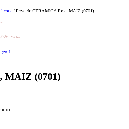
Silicona
/
Fresa de CERAMICA Roja, MAIZ (0701)
nc.
,92
€
IVA Inc.
 MAIZ (0701)
rburo