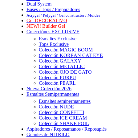
Dual System
Bases / Tops / Preparadores
Acrygel / Polygel / Gel constructor / Moldes
Gel DECORATIVO
NEW!! Builder Gel
Colecciónes EXCLUSIVE
Esmaltes Exclusive
Tops Exclusive
Colección MAGIC BOOM
Colección KOREAN CAT EYE
Colección GALAXY
Colección METALLIC
Colección OJO DE GATO
Colección PURPU
Colección PEARL
Nueva Colección 2026
Esmaltes Semipermanentes
Esmaltes semipermanentes
Colección NUDE
Colección CONFETTI
Colección ICE CREAM
Colección SHAKE FOIL
Aspiradores / Reposamanos / Reposapiés
Guantes de NITRILO