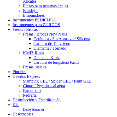
Alicates
Pinzas para pestañas / cejas
Bandejas
Empujadores
Instrumentos PEDICURA
Instrumentos para ZURDOS
Fresas / Brocas
Fresas / Brocas New Nails
Cerámica / Sin Abrasivo / Silicona
Carburo de Tungsteno
Diamante / Tornado
KMIZ Rusia
Diamante Kmiz
Carburo de tungsteno Kmiz
Fresas Staleks
Pinceles
Diseños Express
Stamping GEL / Spider GEL / Paint GEL
Cintas / Pegatinas al agua
Pan de oro
Pedreria
Desinfección y Esterilización
Kits
Babyboomer
Desechables