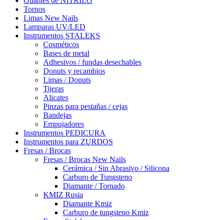
Guantes de NITRILO
Tornos
Limas New Nails
Lamparas UV/LED
Instrumentos STALEKS
Cosméticos
Bases de metal
Adhesivos / fundas desechables
Donuts y recambios
Limas / Donuts
Tijeras
Alicates
Pinzas para pestañas / cejas
Bandejas
Empujadores
Instrumentos PEDICURA
Instrumentos para ZURDOS
Fresas / Brocas
Fresas / Brocas New Nails
Cerámica / Sin Abrasivo / Silicona
Carburo de Tungsteno
Diamante / Tornado
KMIZ Rusia
Diamante Kmiz
Carburo de tungsteno Kmiz