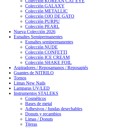
Colección KOREAN CAT EYE
Colección GALAXY
Colección METALLIC
Colección OJO DE GATO
Colección PURPU
Colección PEARL
Nueva Colección 2026
Esmaltes Semipermanentes
Esmaltes semipermanentes
Colección NUDE
Colección CONFETTI
Colección ICE CREAM
Colección SHAKE FOIL
Aspiradores / Reposamanos / Reposapiés
Guantes de NITRILO
Tornos
Limas New Nails
Lamparas UV/LED
Instrumentos STALEKS
Cosméticos
Bases de metal
Adhesivos / fundas desechables
Donuts y recambios
Limas / Donuts
Tijeras