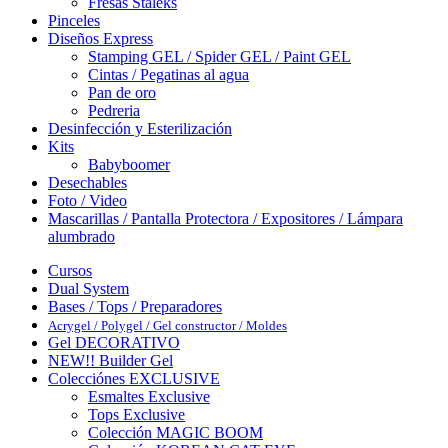
Fresas Staleks
Pinceles
Diseños Express
Stamping GEL / Spider GEL / Paint GEL
Cintas / Pegatinas al agua
Pan de oro
Pedreria
Desinfección y Esterilización
Kits
Babyboomer
Desechables
Foto / Video
Mascarillas / Pantalla Protectora / Expositores / Lámpara
alumbrado
Cursos
Dual System
Bases / Tops / Preparadores
Acrygel / Polygel / Gel constructor / Moldes
Gel DECORATIVO
NEW!! Builder Gel
Colecciónes EXCLUSIVE
Esmaltes Exclusive
Tops Exclusive
Colección MAGIC BOOM