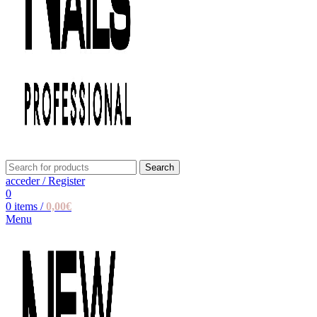
Search
acceder / Register
0
0
items
/
0,00
€
Menu