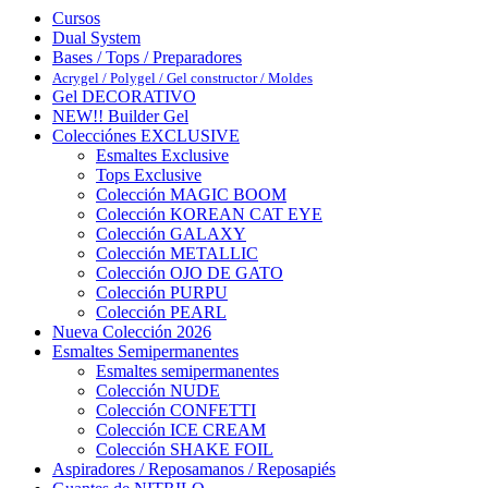
Cursos
Dual System
Bases / Tops / Preparadores
Acrygel / Polygel / Gel constructor / Moldes
Gel DECORATIVO
NEW!! Builder Gel
Colecciónes EXCLUSIVE
Esmaltes Exclusive
Tops Exclusive
Colección MAGIC BOOM
Colección KOREAN CAT EYE
Colección GALAXY
Colección METALLIC
Colección OJO DE GATO
Colección PURPU
Colección PEARL
Nueva Colección 2026
Esmaltes Semipermanentes
Esmaltes semipermanentes
Colección NUDE
Colección CONFETTI
Colección ICE CREAM
Colección SHAKE FOIL
Aspiradores / Reposamanos / Reposapiés