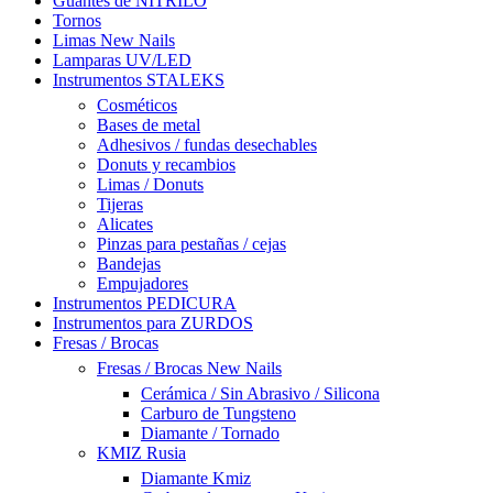
Guantes de NITRILO
Tornos
Limas New Nails
Lamparas UV/LED
Instrumentos STALEKS
Cosméticos
Bases de metal
Adhesivos / fundas desechables
Donuts y recambios
Limas / Donuts
Tijeras
Alicates
Pinzas para pestañas / cejas
Bandejas
Empujadores
Instrumentos PEDICURA
Instrumentos para ZURDOS
Fresas / Brocas
Fresas / Brocas New Nails
Cerámica / Sin Abrasivo / Silicona
Carburo de Tungsteno
Diamante / Tornado
KMIZ Rusia
Diamante Kmiz