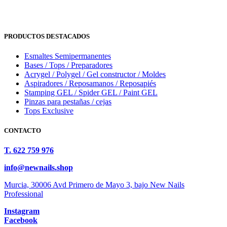
PRODUCTOS DESTACADOS
Esmaltes Semipermanentes
Bases / Tops / Preparadores
Acrygel / Polygel / Gel constructor / Moldes
Aspiradores / Reposamanos / Reposapiés
Stamping GEL / Spider GEL / Paint GEL
Pinzas para pestañas / cejas
Tops Exclusive
CONTACTO
T. 622 759 976
info@newnails.shop
Murcia, 30006 Avd Primero de Mayo 3, bajo New Nails
Professional
Instagram
Facebook