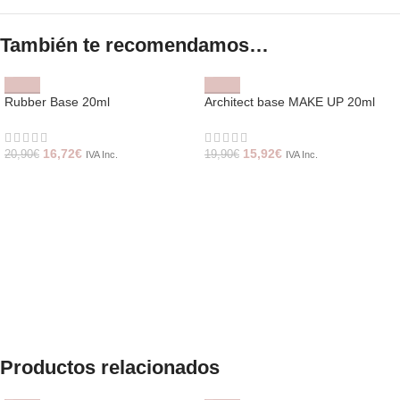
También te recomendamos…
Rubber Base 20ml
Architect base MAKE UP 20ml
16,72
€
15,92
€
20,90
€
19,90
€
IVA Inc.
IVA Inc.
Productos relacionados