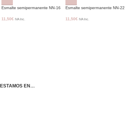
Esmalte semipermanente NN-16
Esmalte semipermanente NN-22
11,50
€
11,50
€
IVA Inc.
IVA Inc.
ESTAMOS EN…