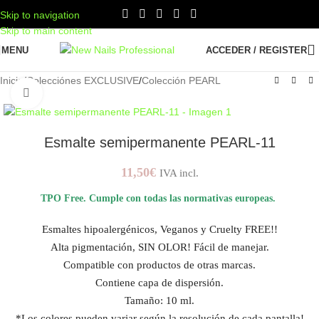
Skip to navigation
Skip to main content
MENU
ACCEDER / REGISTER
Inicio
/
Colecciónes EXCLUSIVE
/
Colección PEARL
AMPLIAR IMAGEN
Esmalte semipermanente PEARL-11
11,50
€
IVA incl.
TPO Free. Cumple con todas las normativas europeas.
Esmaltes hipoalergénicos, Veganos y Cruelty FREE!!
Alta pigmentación, SIN OLOR! Fácil de manejar.
Compatible con productos de otras marcas.
Contiene capa de dispersión.
Tamaño: 10 ml.
*Los colores pueden variar según la resolución de cada pantalla!