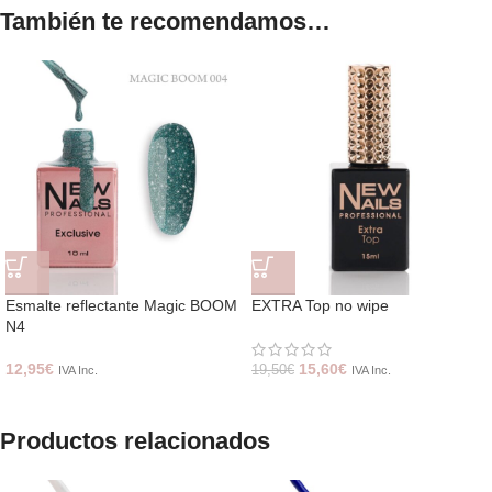
También te recomendamos…
Esmalte reflectante Magic BOOM
EXTRA Top no wipe
N4
12,95
€
15,60
€
19,50
€
IVA Inc.
IVA Inc.
Productos relacionados