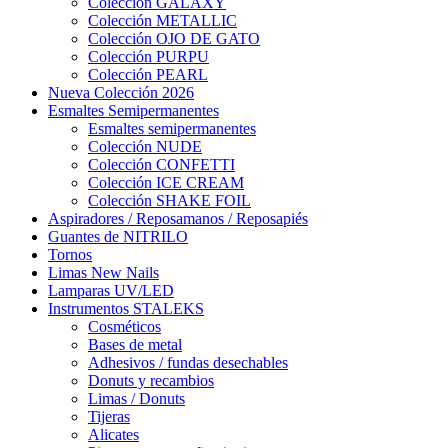
Colección GALAXY
Colección METALLIC
Colección OJO DE GATO
Colección PURPU
Colección PEARL
Nueva Colección 2026
Esmaltes Semipermanentes
Esmaltes semipermanentes
Colección NUDE
Colección CONFETTI
Colección ICE CREAM
Colección SHAKE FOIL
Aspiradores / Reposamanos / Reposapiés
Guantes de NITRILO
Tornos
Limas New Nails
Lamparas UV/LED
Instrumentos STALEKS
Cosméticos
Bases de metal
Adhesivos / fundas desechables
Donuts y recambios
Limas / Donuts
Tijeras
Alicates