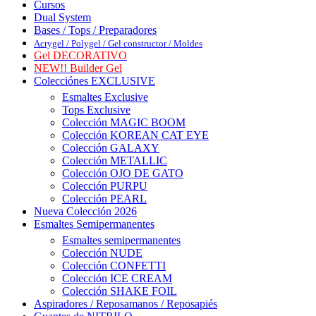
Cursos
Dual System
Bases / Tops / Preparadores
Acrygel / Polygel / Gel constructor / Moldes
Gel DECORATIVO
NEW!! Builder Gel
Colecciónes EXCLUSIVE
Esmaltes Exclusive
Tops Exclusive
Colección MAGIC BOOM
Colección KOREAN CAT EYE
Colección GALAXY
Colección METALLIC
Colección OJO DE GATO
Colección PURPU
Colección PEARL
Nueva Colección 2026
Esmaltes Semipermanentes
Esmaltes semipermanentes
Colección NUDE
Colección CONFETTI
Colección ICE CREAM
Colección SHAKE FOIL
Aspiradores / Reposamanos / Reposapiés