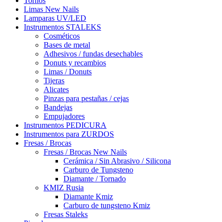
Tornos
Limas New Nails
Lamparas UV/LED
Instrumentos STALEKS
Cosméticos
Bases de metal
Adhesivos / fundas desechables
Donuts y recambios
Limas / Donuts
Tijeras
Alicates
Pinzas para pestañas / cejas
Bandejas
Empujadores
Instrumentos PEDICURA
Instrumentos para ZURDOS
Fresas / Brocas
Fresas / Brocas New Nails
Cerámica / Sin Abrasivo / Silicona
Carburo de Tungsteno
Diamante / Tornado
KMIZ Rusia
Diamante Kmiz
Carburo de tungsteno Kmiz
Fresas Staleks