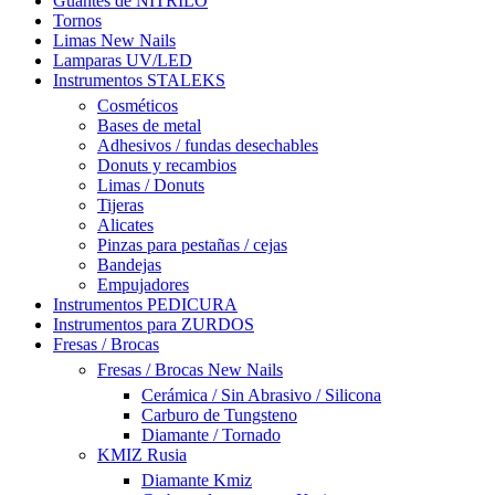
Guantes de NITRILO
Tornos
Limas New Nails
Lamparas UV/LED
Instrumentos STALEKS
Cosméticos
Bases de metal
Adhesivos / fundas desechables
Donuts y recambios
Limas / Donuts
Tijeras
Alicates
Pinzas para pestañas / cejas
Bandejas
Empujadores
Instrumentos PEDICURA
Instrumentos para ZURDOS
Fresas / Brocas
Fresas / Brocas New Nails
Cerámica / Sin Abrasivo / Silicona
Carburo de Tungsteno
Diamante / Tornado
KMIZ Rusia
Diamante Kmiz