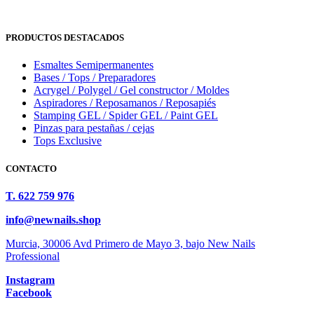
PRODUCTOS DESTACADOS
Esmaltes Semipermanentes
Bases / Tops / Preparadores
Acrygel / Polygel / Gel constructor / Moldes
Aspiradores / Reposamanos / Reposapiés
Stamping GEL / Spider GEL / Paint GEL
Pinzas para pestañas / cejas
Tops Exclusive
CONTACTO
T. 622 759 976
info@newnails.shop
Murcia, 30006 Avd Primero de Mayo 3, bajo New Nails
Professional
Instagram
Facebook