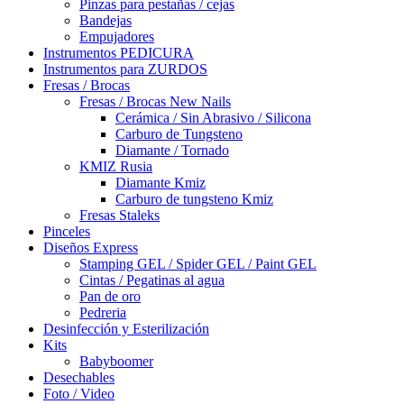
Pinzas para pestañas / cejas
Bandejas
Empujadores
Instrumentos PEDICURA
Instrumentos para ZURDOS
Fresas / Brocas
Fresas / Brocas New Nails
Cerámica / Sin Abrasivo / Silicona
Carburo de Tungsteno
Diamante / Tornado
KMIZ Rusia
Diamante Kmiz
Carburo de tungsteno Kmiz
Fresas Staleks
Pinceles
Diseños Express
Stamping GEL / Spider GEL / Paint GEL
Cintas / Pegatinas al agua
Pan de oro
Pedreria
Desinfección y Esterilización
Kits
Babyboomer
Desechables
Foto / Video