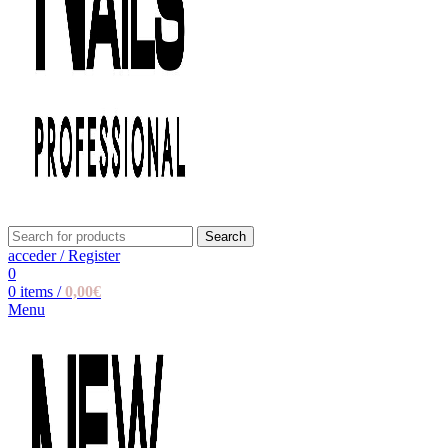
Search
acceder / Register
0
0
items
/
0,00
€
Menu