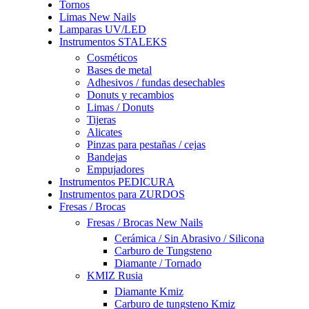
Tornos
Limas New Nails
Lamparas UV/LED
Instrumentos STALEKS
Cosméticos
Bases de metal
Adhesivos / fundas desechables
Donuts y recambios
Limas / Donuts
Tijeras
Alicates
Pinzas para pestañas / cejas
Bandejas
Empujadores
Instrumentos PEDICURA
Instrumentos para ZURDOS
Fresas / Brocas
Fresas / Brocas New Nails
Cerámica / Sin Abrasivo / Silicona
Carburo de Tungsteno
Diamante / Tornado
KMIZ Rusia
Diamante Kmiz
Carburo de tungsteno Kmiz