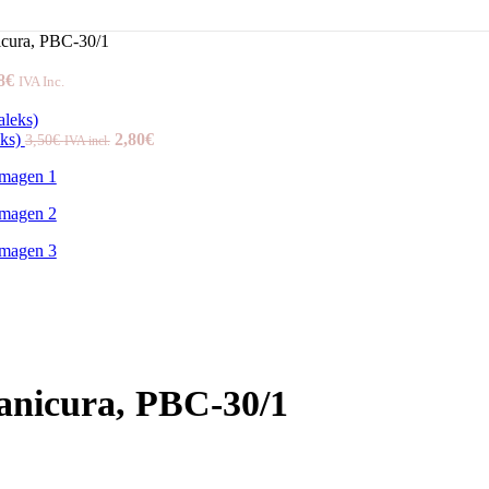
icura, PBC-30/1
8
€
IVA Inc.
eks)
2,80
€
3,50
€
IVA incl.
anicura, PBC-30/1