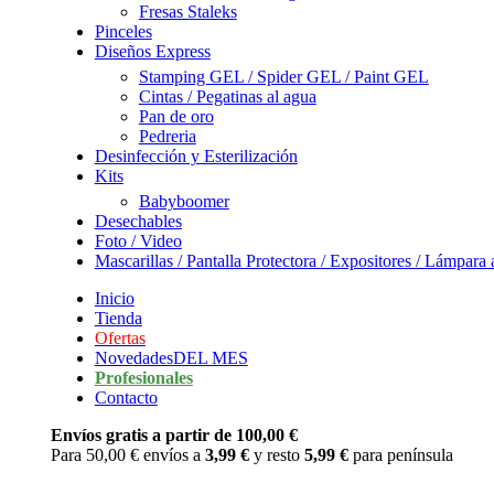
Fresas Staleks
Pinceles
Diseños Express
Stamping GEL / Spider GEL / Paint GEL
Cintas / Pegatinas al agua
Pan de oro
Pedreria
Desinfección y Esterilización
Kits
Babyboomer
Desechables
Foto / Video
Mascarillas / Pantalla Protectora / Expositores / Lámpar
Inicio
Tienda
Ofertas
Novedades
DEL MES
Profesionales
Contacto
Envíos gratis a partir de 100,00 €
Para 50,00 € envíos a
3,99 €
y resto
5,99 €
para península