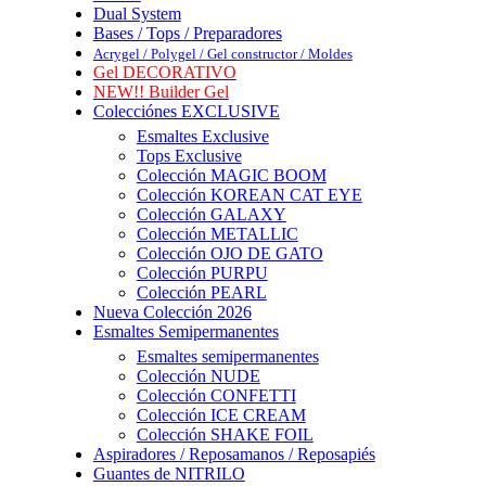
Dual System
Bases / Tops / Preparadores
Acrygel / Polygel / Gel constructor / Moldes
Gel DECORATIVO
NEW!! Builder Gel
Colecciónes EXCLUSIVE
Esmaltes Exclusive
Tops Exclusive
Colección MAGIC BOOM
Colección KOREAN CAT EYE
Colección GALAXY
Colección METALLIC
Colección OJO DE GATO
Colección PURPU
Colección PEARL
Nueva Colección 2026
Esmaltes Semipermanentes
Esmaltes semipermanentes
Colección NUDE
Colección CONFETTI
Colección ICE CREAM
Colección SHAKE FOIL
Aspiradores / Reposamanos / Reposapiés
Guantes de NITRILO