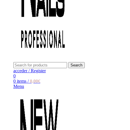
Search
acceder / Register
0
0
items
/
0,00
€
Menu