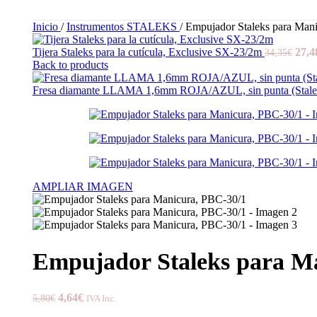
Inicio
/
Instrumentos STALEKS
/
Empujador Staleks para Man
Tijera Staleks para la cutícula, Exclusive SX-23/2m
27,4
34,35
€
Back to products
Fresa diamante LLAMA 1,6mm ROJA/AZUL, sin punta (Stal
AMPLIAR IMAGEN
Empujador Staleks para M
4,64
€
5,80
€
IVA Inc.