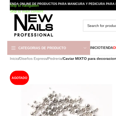
TIENDA ONLINE DE PRODUCTOS PARA MANICURA Y PEDICURA PARA
Skip to navigation
Skip to main content
INICIO
TIENDA
O
CATEGORIAS DE PRODUCTO
Inicio
/
Diseños Express
/
Pedreria
/
Caviar MIXTO para decoraci
AGOTADO