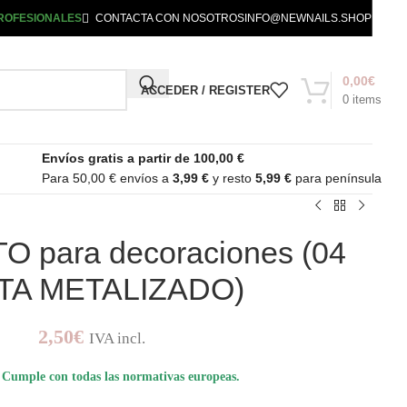
ROFESIONALES
CONTACTA CON NOSOTROS
INFO@NEWNAILS.SHOP
0,00
€
ACCEDER / REGISTER
0
items
Envíos gratis a partir de 100,00 €
Para 50,00 € envíos a
3,99 €
y resto
5,99 €
para península
TO para decoraciones (04
TA METALIZADO)
2,50
€
IVA incl.
Cumple con todas las normativas europeas.