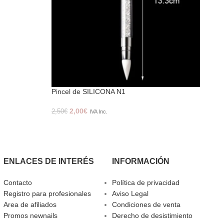
Pincel de SILICONA N1
Pinc
2,00
€
2,50
€
2,50
IVA Inc.
ENLACES DE INTERÉS
INFORMACIÓN
Contacto
Política de privacidad
Registro para profesionales
Aviso Legal
Area de afiliados
Condiciones de venta
Promos newnails
Derecho de desistimiento