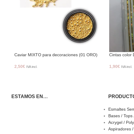
Caviar MIXTO para decoraciones (01 ORO)
Cintas col
2,50
€
1,90
€
IVA incl.
IVA incl.
ESTAMOS EN…
PRODUCT
Esmaltes Se
Bases / Tops
Acrygel / Pol
Aspiradores 