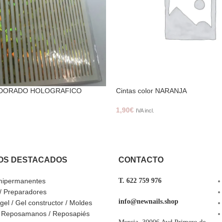
or DORADO HOLOGRAFICO
Cintas color NARANJA
1,90
€
IVA incl.
OS DESTACADOS
CONTACTO
mipermanentes
T. 622 759 976
 / Preparadores
info@newnails.shop
ygel / Gel constructor / Moldes
/ Reposamanos / Reposapiés