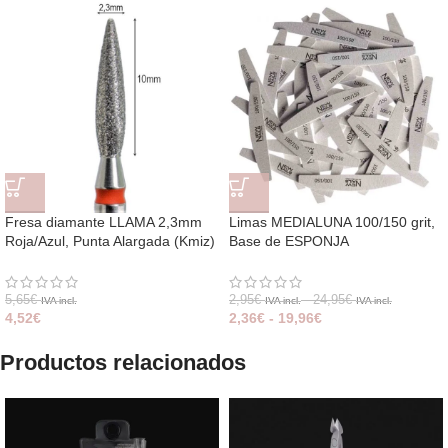
Fresa diamante LLAMA 2,3mm
Limas MEDIALUNA 100/150 grit,
Roja/Azul, Punta Alargada (Kmiz)
Base de ESPONJA
5,65
€
2,95
€
-
24,95
€
IVA incl.
IVA incl.
IVA incl.
4,52
€
2,36
€
-
19,96
€
Productos relacionados