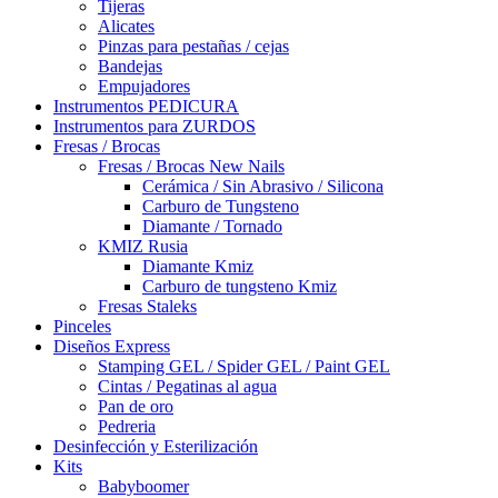
Tijeras
Alicates
Pinzas para pestañas / cejas
Bandejas
Empujadores
Instrumentos PEDICURA
Instrumentos para ZURDOS
Fresas / Brocas
Fresas / Brocas New Nails
Cerámica / Sin Abrasivo / Silicona
Carburo de Tungsteno
Diamante / Tornado
KMIZ Rusia
Diamante Kmiz
Carburo de tungsteno Kmiz
Fresas Staleks
Pinceles
Diseños Express
Stamping GEL / Spider GEL / Paint GEL
Cintas / Pegatinas al agua
Pan de oro
Pedreria
Desinfección y Esterilización
Kits
Babyboomer