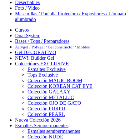
Desechables
Foto / Video
Mascarillas / Pantalla Protectora / Expositores / Lámpara
alumbrado
Cursos
Dual System
Bases / Tops / Preparadores
Acrygel / Polygel / Gel constructor / Moldes
Gel DECORATIVO
NEW!! Builder Gel
Colecciónes EXCLUSIVE
Esmaltes Exclusive
Tops Exclusive
Colección MAGIC BOOM
Colección KOREAN CAT EYE
Colección GALAXY
Colección METALLIC
Colección OJO DE GATO
Colección PURPU
Colección PEARL
Nueva Colección 2026
Esmaltes Semipermanentes
Esmaltes semipermanentes
Colección NUDE