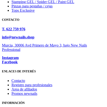
Stamping GEL / Spider GEL / Paint GEL
Pinzas para pestañas / cejas
Tops Exclusive
CONTACTO
T. 622 759 976
info@newnails.shop
Murcia, 30006 Avd Primero de Mayo 3, bajo New Nails
Professional
Instagram
Facebook
ENLACES DE INTERÉS
Contacto
Registro para profesionales
Area de afiliados
Promos newnails
INFORMACIÓN