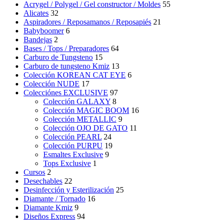
Acrygel / Polygel / Gel constructor / Moldes
55
Alicates
32
Aspiradores / Reposamanos / Reposapiés
21
Babyboomer
6
Bandejas
2
Bases / Tops / Preparadores
64
Carburo de Tungsteno
15
Carburo de tungsteno Kmiz
13
Colección KOREAN CAT EYE
6
Colección NUDE
17
Colecciónes EXCLUSIVE
97
Colección GALAXY
8
Colección MAGIC BOOM
16
Colección METALLIC
9
Colección OJO DE GATO
11
Colección PEARL
24
Colección PURPU
19
Esmaltes Exclusive
9
Tops Exclusive
1
Cursos
2
Desechables
22
Desinfección y Esterilización
25
Diamante / Tornado
16
Diamante Kmiz
9
Diseños Express
94