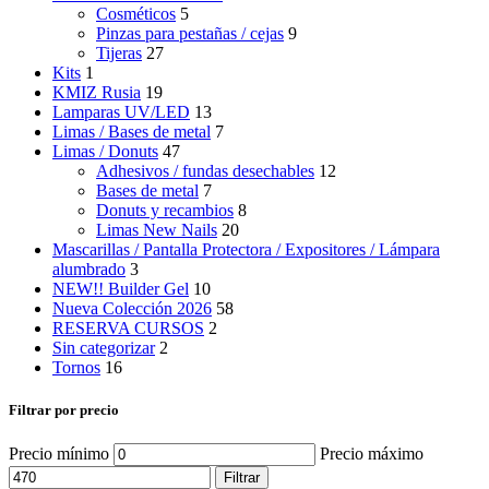
Cosméticos
5
Pinzas para pestañas / cejas
9
Tijeras
27
Kits
1
KMIZ Rusia
19
Lamparas UV/LED
13
Limas / Bases de metal
7
Limas / Donuts
47
Adhesivos / fundas desechables
12
Bases de metal
7
Donuts y recambios
8
Limas New Nails
20
Mascarillas / Pantalla Protectora / Expositores / Lámpara
alumbrado
3
NEW!! Builder Gel
10
Nueva Colección 2026
58
RESERVA CURSOS
2
Sin categorizar
2
Tornos
16
Filtrar por precio
Precio mínimo
Precio máximo
Filtrar