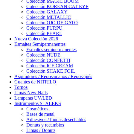
Colección MAGIC BOOM
Colección KOREAN CAT EYE
Colección GALAXY
Colección METALLIC
Colección OJO DE GATO
Colección PURPU
Colección PEARL
Nueva Colección 2026
Esmaltes Semipermanentes
Esmaltes semipermanentes
Colección NUDE
Colección CONFETTI
Colección ICE CREAM
Colección SHAKE FOIL
Aspiradores / Reposamanos / Reposapiés
Guantes de NITRILO
Tornos
Limas New Nails
Lamparas UV/LED
Instrumentos STALEKS
Cosméticos
Bases de metal
Adhesivos / fundas desechables
Donuts y recambios
Limas / Donuts