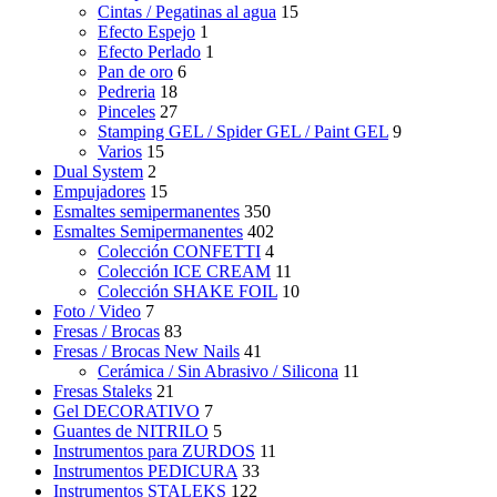
Cintas / Pegatinas al agua
15
Efecto Espejo
1
Efecto Perlado
1
Pan de oro
6
Pedreria
18
Pinceles
27
Stamping GEL / Spider GEL / Paint GEL
9
Varios
15
Dual System
2
Empujadores
15
Esmaltes semipermanentes
350
Esmaltes Semipermanentes
402
Colección CONFETTI
4
Colección ICE CREAM
11
Colección SHAKE FOIL
10
Foto / Video
7
Fresas / Brocas
83
Fresas / Brocas New Nails
41
Cerámica / Sin Abrasivo / Silicona
11
Fresas Staleks
21
Gel DECORATIVO
7
Guantes de NITRILO
5
Instrumentos para ZURDOS
11
Instrumentos PEDICURA
33
Instrumentos STALEKS
122