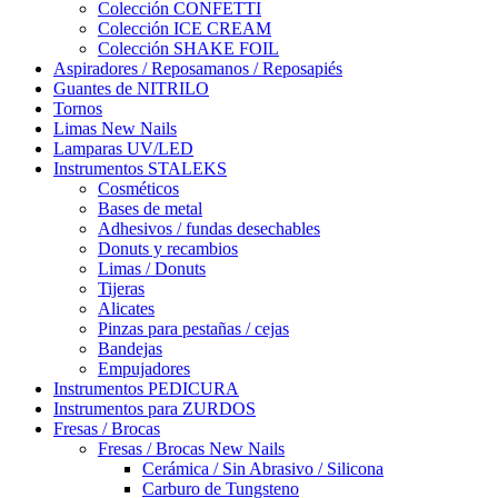
Colección CONFETTI
Colección ICE CREAM
Colección SHAKE FOIL
Aspiradores / Reposamanos / Reposapiés
Guantes de NITRILO
Tornos
Limas New Nails
Lamparas UV/LED
Instrumentos STALEKS
Cosméticos
Bases de metal
Adhesivos / fundas desechables
Donuts y recambios
Limas / Donuts
Tijeras
Alicates
Pinzas para pestañas / cejas
Bandejas
Empujadores
Instrumentos PEDICURA
Instrumentos para ZURDOS
Fresas / Brocas
Fresas / Brocas New Nails
Cerámica / Sin Abrasivo / Silicona
Carburo de Tungsteno