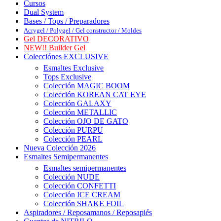
Cursos
Dual System
Bases / Tops / Preparadores
Acrygel / Polygel / Gel constructor / Moldes
Gel DECORATIVO
NEW!! Builder Gel
Colecciónes EXCLUSIVE
Esmaltes Exclusive
Tops Exclusive
Colección MAGIC BOOM
Colección KOREAN CAT EYE
Colección GALAXY
Colección METALLIC
Colección OJO DE GATO
Colección PURPU
Colección PEARL
Nueva Colección 2026
Esmaltes Semipermanentes
Esmaltes semipermanentes
Colección NUDE
Colección CONFETTI
Colección ICE CREAM
Colección SHAKE FOIL
Aspiradores / Reposamanos / Reposapiés