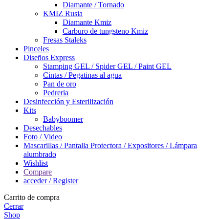
Diamante / Tornado
KMIZ Rusia
Diamante Kmiz
Carburo de tungsteno Kmiz
Fresas Staleks
Pinceles
Diseños Express
Stamping GEL / Spider GEL / Paint GEL
Cintas / Pegatinas al agua
Pan de oro
Pedreria
Desinfección y Esterilización
Kits
Babyboomer
Desechables
Foto / Video
Mascarillas / Pantalla Protectora / Expositores / Lámpara
alumbrado
Wishlist
Compare
acceder / Register
Carrito de compra
Cerrar
Shop