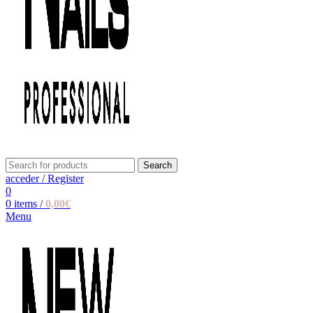
Search
acceder / Register
0
0
items
/
0,00
€
Menu