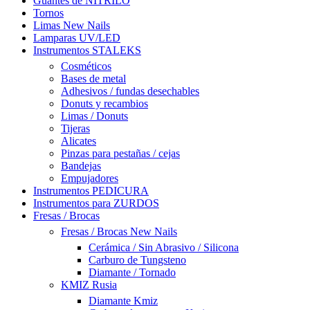
Guantes de NITRILO
Tornos
Limas New Nails
Lamparas UV/LED
Instrumentos STALEKS
Cosméticos
Bases de metal
Adhesivos / fundas desechables
Donuts y recambios
Limas / Donuts
Tijeras
Alicates
Pinzas para pestañas / cejas
Bandejas
Empujadores
Instrumentos PEDICURA
Instrumentos para ZURDOS
Fresas / Brocas
Fresas / Brocas New Nails
Cerámica / Sin Abrasivo / Silicona
Carburo de Tungsteno
Diamante / Tornado
KMIZ Rusia
Diamante Kmiz