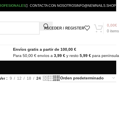
ROFESIONALES
CONTACTA CON NOSOTROS
INFO@NEWNAILS.SHOP
0,00
€
ACCEDER / REGISTER
0
items
Envíos gratis a partir de 100,00 €
Para 50,00 € envíos a
3,99 €
y resto
5,99 €
para península
Ver
9
12
18
24