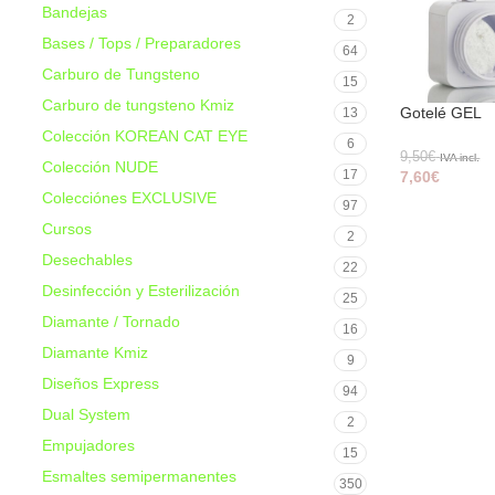
Bandejas
2
Bases / Tops / Preparadores
64
Carburo de Tungsteno
15
Carburo de tungsteno Kmiz
Gotelé GEL
13
Colección KOREAN CAT EYE
6
9,50
€
IVA incl.
Colección NUDE
17
7,60
€
Colecciónes EXCLUSIVE
97
Cursos
2
Desechables
22
Desinfección y Esterilización
25
Diamante / Tornado
16
Diamante Kmiz
9
Diseños Express
94
Dual System
2
Empujadores
15
Esmaltes semipermanentes
350