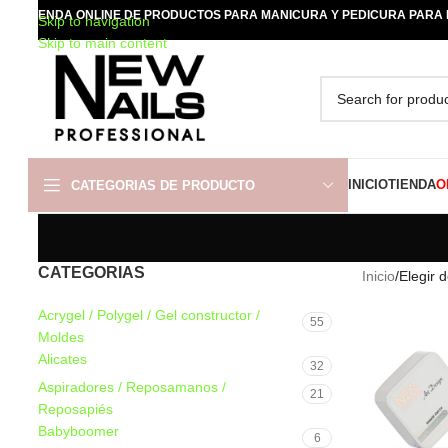
TIENDA ONLINE DE PRODUCTOS PARA MANICURA Y PEDICURA PARA
Skip to navigation
Skip to main content
INICIO
TIENDA
O
CATEGORIAS DE PRODUCTO
CATEGORIAS
Inicio
/
Elegir 
Acrygel / Polygel / Gel constructor /
55
Moldes
Alicates
32
Aspiradores / Reposamanos /
21
Reposapiés
Babyboomer
6