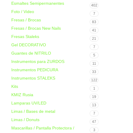
Esmaltes Semipermanentes
402
Foto / Video
7
Fresas / Brocas
83
Fresas / Brocas New Nails
41
Fresas Staleks
21
Gel DECORATIVO
7
Guantes de NITRILO
5
Instrumentos para ZURDOS
11
Instrumentos PEDICURA
33
Instrumentos STALEKS
122
Kits
1
KMIZ Rusia
19
Lamparas UV/LED
13
Limas / Bases de metal
7
Limas / Donuts
47
Mascarillas / Pantalla Protectora /
3